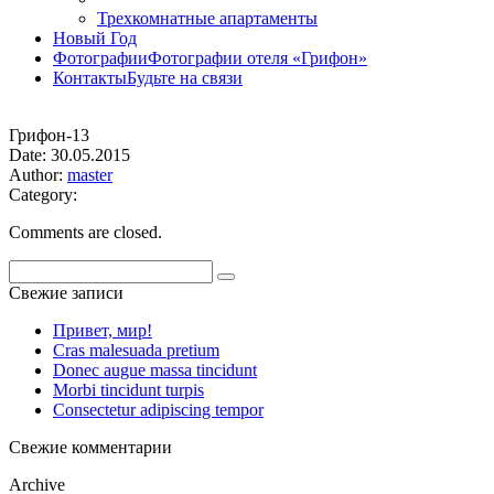
Трехкомнатные апартаменты
Новый Год
Фотографии
Фотографии отеля «Грифон»
Контакты
Будьте на связи
Грифон-13
Date: 30.05.2015
Author:
master
Category:
Comments are closed.
Search
for:
Свежие записи
Привет, мир!
Cras malesuada pretium
Donec augue massa tincidunt
Morbi tincidunt turpis
Consectetur adipiscing tempor
Свежие комментарии
Archive