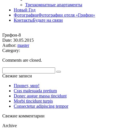
Трехкомнатные апартаменты
Новый Год
Фотографии
Фотографии отеля «Грифон»
Контакты
Будьте на связи
Грифон-8
Date: 30.05.2015
Author:
master
Category:
Comments are closed.
Search
for:
Свежие записи
Привет, мир!
Cras malesuada pretium
Donec augue massa tincidunt
Morbi tincidunt turpis
Consectetur adipiscing tempor
Свежие комментарии
Archive