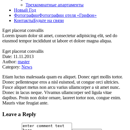
Трехкомнатные апартаменты
Новый Год
Фотографии
Фотографии отеля «Грифон»
Контакты
Будьте на связи
Eget placerat convallis
Lorem ipsum dolor sit amet, consectetur adipisicing elit, sed do
eiusmod tempor incididunt ut labore et dolore magna aliqua.
Eget placerat convallis
Date: 11.11.2013
Author:
master
Category:
News
Etiam luctus malesuada quam eu aliquet. Donec eget mollis tortor.
Donec pellentesque eros a nisl euismod, ut congue orci ultricies.
Fusce aliquet metus non arcu varius ullamcorper a sit amet nunc.
Donec in lacus neque. Vivamus ullamcorper sed ligula vitae
dapibus. Proin non dolor ornare, laoreet tortor non, congue enim.
Mauris vitae feugiat ante.
Leave a Reply